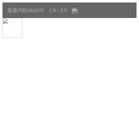
股票代码:002078
CN
EN
|
VSport体育资讯